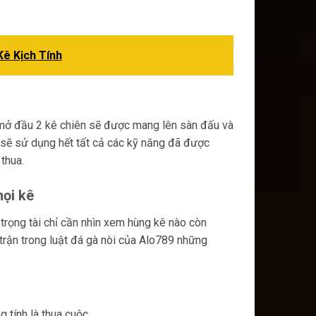
ê Kịch Tính
 mở đầu 2 kê chiên sẽ được mang lên sàn đấu và
n sẽ sử dụng hết tất cả các kỹ năng đã được
thua.
họi kê
trọng tài chỉ cần nhìn xem hùng kê nào còn
trận trong luật đá gà nòi của Alo789 những
g tính là thua cuộc.