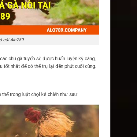
hà cái Alo789
các chú gà tuyển sẽ được huấn luyện kỹ càng,
u tốt nhất để có thể trụ lại đến phút cuối cùng.
thể trong luật chọi kê chiến như sau: