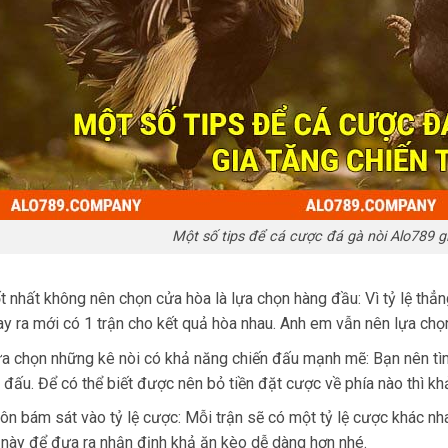
Một số tips để cá cược đá gà nòi Alo789 g
t nhất không nên chọn cửa hòa là lựa chọn hàng đầu: Vì tỷ lệ thẳn
y ra mới có 1 trận cho kết quả hòa nhau. Anh em vẫn nên lựa ch
a chọn những kê nòi có khả năng chiến đấu mạnh mẽ: Bạn nên tìm
i đấu. Để có thể biết được nên bỏ tiền đặt cược về phía nào thì k
ôn bám sát vào tỷ lệ cược: Mỗi trận sẽ có một tỷ lệ cược khác nh
ị này để đưa ra nhận định khả ăn kèo dễ dàng hơn nhé.