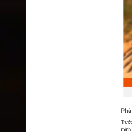
Phâ
Trước
mình.