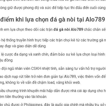
ông giữ được phong độ và sức để tiếp tục thi đấu đến cuối cùng
điểm khi lựa chọn đá gà nòi tại Alo789
nh em lựa chọn theo dõi các trận
đá gà nòi Alo789
chắc chắn sẽ 
 hệ thống truyền hình trực tiếp các trận chọi kê từ các trường gà 
ay đẹp và giao diện dễ dùng.
 lệ cược đa dạng và xanh chín, đảm bảo sư kê lựa chọn loại hình 
iệu đồng.
 đội ngũ nhân viên CSKH nhiệt tình, sẵn sàng tư vấn hỗ trợ người
ao dịch nạp rút tiền trở nên đơn giản tại Alo789, việc thêm vốn để
ng, không lo về vấn đề chậm load, văng khỏi web.
iều chương trình khuyến mãi hấp dẫn được nhà cái áp dụng cho 
êm tiền thưởng vào tài khoản.
y chủ được ở Philippines, đây là quốc gia chính mà nhiều trụ sở