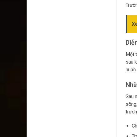
Trườn
X
Diễn
Một t
sau k
huấn 
Nhữn
Sau m
sống,
trườn
Ch
Tr