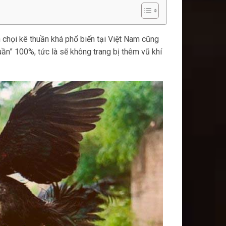
ản chọi kê thuần khá phổ biến tại Việt Nam cũng
n” 100%, tức là sẽ không trang bị thêm vũ khí