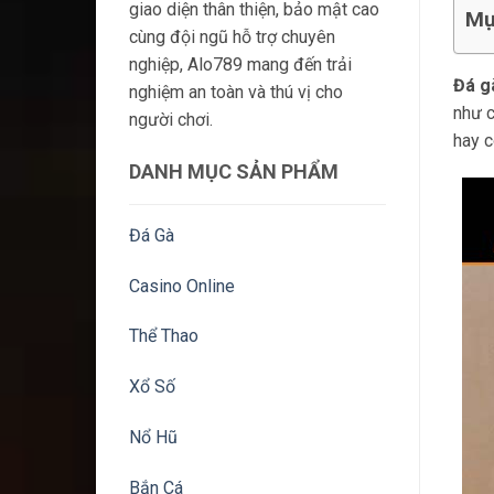
giao diện thân thiện, bảo mật cao
Mụ
cùng đội ngũ hỗ trợ chuyên
nghiệp, Alo789 mang đến trải
Đá g
nghiệm an toàn và thú vị cho
như c
người chơi.
hay c
DANH MỤC SẢN PHẨM
Đá Gà
Casino Online
Thể Thao
Xổ Số
Nổ Hũ
Bắn Cá