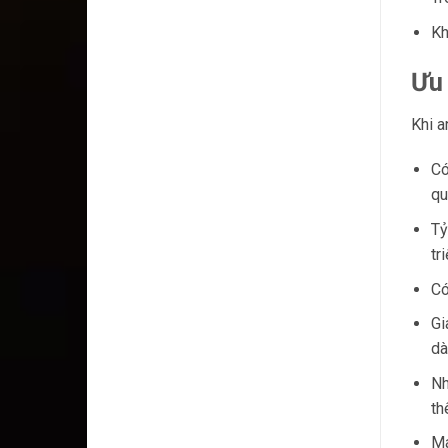
Kh
Ưu 
Khi a
Có
qu
Tỷ
tr
Có
Gi
dà
Nh
th
Má