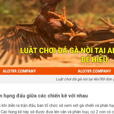
Luật chơi đá gà nòi tại Alo789 đơn 
n hạng đấu giữa các chiến kê với nhau
 khi diễn ra trận đấu, ban tổ chức sẽ xem xét gà chiến và phân h
 Các hùng kề này sẽ được đưa lên cân và phân loại, cứ 2 con có 