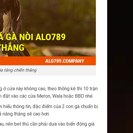
ia tăng chiến thắng
g ở cửa này không cao, theo thống kê thì 10 trận
ọn đặt vào các cửa Meron, Wala hoặc BBD nhé.
 hiểu thông tin, đặc điểm của 2 con gà chuẩn bị
hả năng thắng sẽ cao hơn.
au, nên bet thủ cần phải dựa vào biến động giá