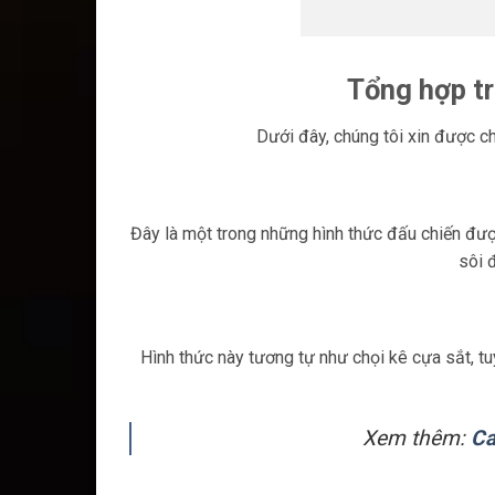
Tổng hợp tr
Dưới đây, chúng tôi xin được c
Đây là một trong những hình thức đấu chiến được
sôi 
Hình thức này tương tự như chọi kê cựa sắt, t
Xem thêm:
Ca