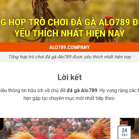
Tổng hợp trò chơi đá gà Alo789 được yêu thích nhất hiện nay
Lời kết
hiều thông tin hữu ích về chủ đề
đá gà Alo789
. Hy vọng rằng các 
hẹn gặp tại chuyên mục mới nhất tiếp theo.
24
Th1