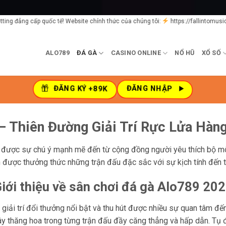
tế! Website chính thức của chúng tôi:
https://fallintomusic.org/.
ALO789
ĐÁ GÀ
CASINO ONLINE
NỔ HŨ
XỔ SỐ
ĐĂNG KÝ +89K
ĐĂNG NHẬP
– Thiên Đường Giải Trí Rực Lửa Hàn
hút được sự chú ý mạnh mẽ đến từ cộng đồng người yêu thích bộ mô
 được thưởng thức những trận đấu đặc sắc với sự kịch tính đến t
iới thiệu về sân chơi đá gà Alo789 20
giải trí đổi thưởng nổi bật và thu hút được nhiều sự quan tâm đ
iây thăng hoa trong từng trận đấu đầy căng thẳng và hấp dẫn. Tụ 