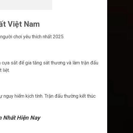
hất Việt Nam
người chơi yêu thích nhất 2025.
m cựa sắt để gia tăng sát thương và làm trận đấu
liệt.
 nguy hiểm kịch tính. Trận đấu thường kết thúc
n Nhất Hiện Nay