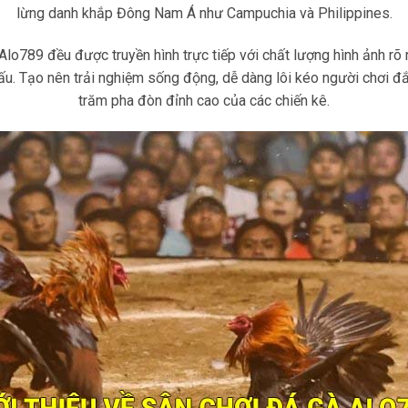
lừng danh khắp Đông Nam Á như Campuchia và Philippines.
Alo789 đều được truyền hình trực tiếp với chất lượng hình ảnh rõ
ấu. Tạo nên trải nghiệm sống động, dễ dàng lôi kéo người chơi đ
trăm pha đòn đỉnh cao của các chiến kê.