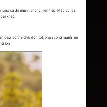
 những cú đá nhanh chóng, liên tiếp. Mặc dù loài
oại khác.
ến đấu, có thể chịu đòn tốt, phản công mạnh mẽ.
ng lớn.