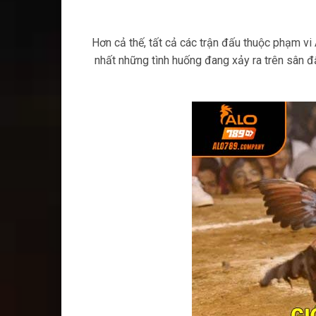
Hơn cả thế, tất cả các trận đấu thuộc phạm vi 
nhất những tình huống đang xảy ra trên sân đ