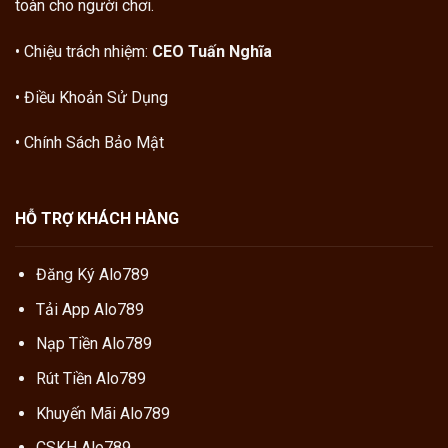
toàn cho người chơi.
• Chiệu trách nhiệm:
CEO Tuấn Nghĩa
•
Điều Khoản Sử Dụng
•
Chính Sách Bảo Mật
HỖ TRỢ KHÁCH HÀNG
Đăng Ký Alo789
Tải App Alo789
Nạp Tiền Alo789
Rút Tiền Alo789
Khuyến Mãi Alo789
CSKH Alo789