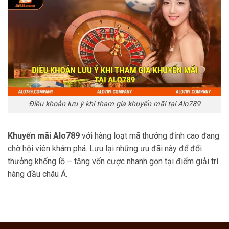
Điều khoản lưu ý khi tham gia khuyến mãi tại Alo789
Khuyến mãi Alo789
với hàng loạt mã thưởng đỉnh cao đang
chờ hội viên khám phá. Lưu lại những ưu đãi này để đổi
thưởng khổng lồ – tăng vốn cược nhanh gọn tại điểm giải trí
hàng đầu châu Á.