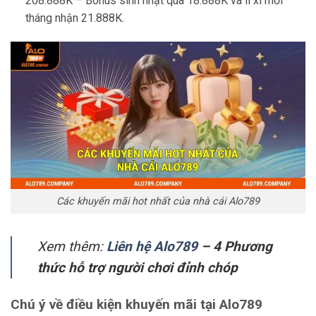
208.888K – Bonus sinh nhật quà 18.888K và lì xì mỗi
tháng nhận 21.888K.
Các khuyến mãi hot nhất của nhà cái Alo789
Xem thêm:
Liên hệ Alo789
– 4 Phương
thức hỗ trợ người chơi đỉnh chóp
Chú ý về điều kiện khuyến mãi tại Alo789