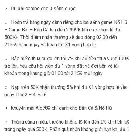
Ưu đãi combo cho 3 sảnh cược:
○
Hoàn trả hàng ngày dành riêng cho ba sảnh game Nổ Hũ
– Game Bài – Bắn Cá lên đến 2.999K khi cược hợp lệ đạt
500K+. Thời điểm nhận thưởng sẽ dao động 02:00 đến
21h59 hàng ngày và hoàn tất X1 vòng hợp lệ.
○
Bảo hiểm thua cược lên tới 7% khi số tiền thua vượt 100K
trở lên. Yêu cầu hội viên đủ 1 vòng đặt và đợi tiền về tài
khoản trong khung giờ 01:00 tới 21:59 mỗi ngày.
○
Nạp trên 50K nhận thưởng 5% khi đủ X1 vòng hợp lệ vào
ngày Thứ 2 – 4 và 6.
Khuyến mãi Alo789 chỉ dành cho Bắn Cá & Nổ Hũ:
○
Thắng càng nhiều, thưởng khổng lồ lên đến 2% khi tích luỹ
trong ngày quá 500K. Phần quà nhận không giới hạn khi đủ 1