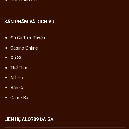
SẢN PHẨM VÀ DỊCH VỤ
Đá Gà Trực Tuyến
Casino Online
Xổ Số
Thể Thao
Nổ Hũ
Bắn Cá
Game Bài
LIÊN HỆ ALO789 ĐÁ GÀ