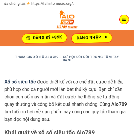
Bỏ
úng tôi:
https://fallintomusic.org/.
qua
nội
dung
ĐĂNG KÝ +89K
ĐĂNG NHẬP
THAM GIA XỔ SỐ ALO789 – CƠ HỘI ĐỔI ĐỜI TRONG TẦM TAY
BẠN!
Xổ số siêu tốc
được thiết kế với cơ chế đặt cược dễ hiểu,
phù hợp cho cả người mới lẫn bet thủ kỳ cựu. Bạn chỉ cần
chọn con số may mắn và đặt cược, hệ thống sẽ tự động
quay thưởng và công bố kết quả nhanh chóng. Cùng
Alo789
tìm hiểu rõ hơn về sản phẩm này cùng các quy tắc tham gia
bạn đọc nội dung sau.
Khái quát về xổ số siêu tốc Alo789