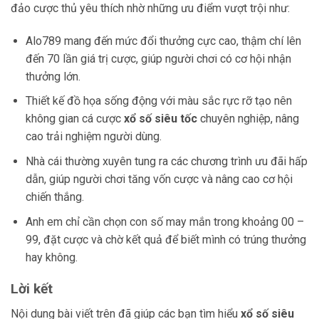
đảo cược thủ yêu thích nhờ những ưu điểm vượt trội như:
Alo789 mang đến mức đổi thưởng cực cao, thậm chí lên
đến 70 lần giá trị cược, giúp người chơi có cơ hội nhận
thưởng lớn.
Thiết kế đồ họa sống động với màu sắc rực rỡ tạo nên
không gian cá cược
xổ số siêu tốc
chuyên nghiệp, nâng
cao trải nghiệm người dùng.
Nhà cái thường xuyên tung ra các chương trình ưu đãi hấp
dẫn, giúp người chơi tăng vốn cược và nâng cao cơ hội
chiến thắng.
Anh em chỉ cần chọn con số may mắn trong khoảng 00 –
99, đặt cược và chờ kết quả để biết mình có trúng thưởng
hay không.
Lời kết
Nội dung bài viết trên đã giúp các bạn tìm hiểu
xổ số siêu