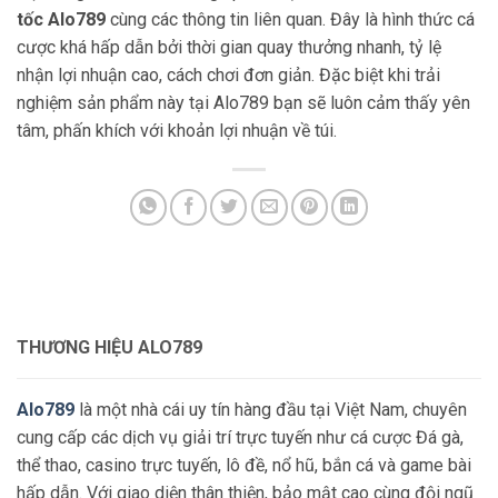
tốc Alo789
cùng các thông tin liên quan. Đây là hình thức cá
cược khá hấp dẫn bởi thời gian quay thưởng nhanh, tỷ lệ
nhận lợi nhuận cao, cách chơi đơn giản. Đặc biệt khi trải
nghiệm sản phẩm này tại Alo789 bạn sẽ luôn cảm thấy yên
tâm, phấn khích với khoản lợi nhuận về túi.
THƯƠNG HIỆU ALO789
Alo789
là một nhà cái uy tín hàng đầu tại Việt Nam, chuyên
cung cấp các dịch vụ giải trí trực tuyến như cá cược Đá gà,
thể thao, casino trực tuyến, lô đề, nổ hũ, bắn cá và game bài
hấp dẫn. Với giao diện thân thiện, bảo mật cao cùng đội ngũ