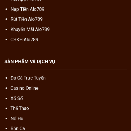
Nạp Tiền Alo789
Rút Tiền Alo789
Khuyến Mãi Alo789
CSKH Alo789
SẢN PHẨM VÀ DỊCH VỤ
Đá Gà Trực Tuyến
Casino Online
Xổ Số
Thể Thao
Nổ Hũ
Bắn Cá